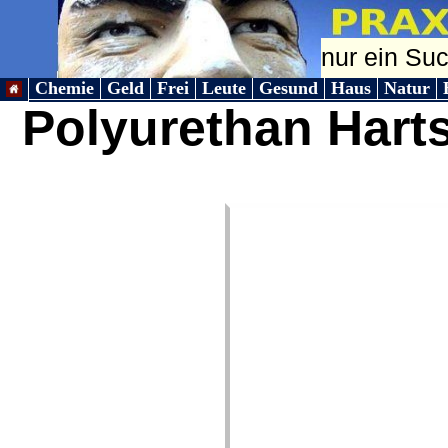
Chemie
Geld
Frei
Leute
Gesund
Haus
Natur
Polyurethan Har